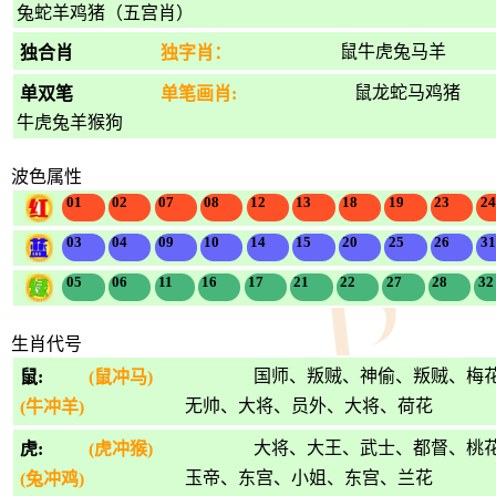
兔蛇羊鸡猪（五宫肖）
鼠牛虎兔马羊
独合肖
独字肖：
鼠龙蛇马鸡猪
单双笔
单笔画肖:
牛虎兔羊猴狗
波色属性
01
02
07
08
12
13
18
19
23
24
03
04
09
10
14
15
20
25
26
31
05
06
11
16
17
21
22
27
28
32
生肖代号
国师、叛贼、神偷、叛贼、梅
鼠:
(鼠冲马)
无帅、大将、员外、大将、荷花
(牛冲羊)
大将、大王、武士、都督、桃
虎:
(虎冲猴)
玉帝、东宫、小姐、东宫、兰花
(兔冲鸡)