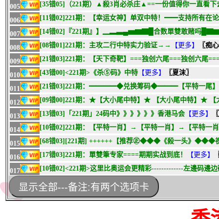
[35错05]（221期）▲殺3肖必杀庄▲==一份值得你一直看
005
[11错02]221期：【幸运女神】单双中特！━━支持所有
006
[14错02]『221期』】▁▂▃▄▅▆▇█合数單雙敢赌吗█▇
007
[08错01]221期：主攻二行中特实力验证→→
【更多】
〖痴心
008
[21错03]221期：【天下奇靶】===独创六尾===独创六尾=
009
[43错00]<221期>《杀⑤码》中特
【更多】
〖夏沫〗
010
[21错03]221期：━━━━◆兑换筹码◆━━━【平特一尾
011
[09错00]221期：★【大小尾中特】★ 【大小尾中特】★ 
012
[13错03]「221期」24码中》》》》》》香港马会
【更多】
〖
013
[10错02]221期：【平特一肖】→【平特一肖】→【平特
014
[68错03][221期] ++++++【推荐㊣◆◆◆《殺一头》◆◆
015
[17错03]221期：單雙筆专家====期期实战到底！
【更多】
016
[10错02]<221期>这里比奥运会更精彩-------------左邊码邊
017
显示全部---备注:有两个选项卡
香