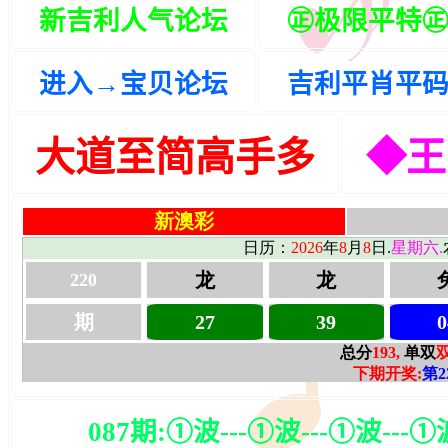
新吉利人气论坛
㊣极限平特
进入→宝贝论坛
吉利平肖平
大道至简高手多
◆王
087期:①波---①波---①波-