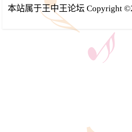
本站属于王中王论坛 Copyright ©2005