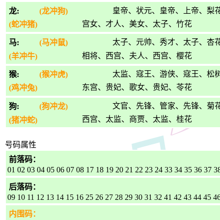
皇帝、状元、皇帝、上帝、梨
龙:
(龙冲狗)
宫女、才人、美女、太子、竹花
(蛇冲猪)
太子、元帅、秀才、太子、杏
马:
(马冲鼠)
相将、西宫、夫人、西宫、樱花
(羊冲牛)
太监、寇王、游侠、寇王、松
猴:
(猴冲虎)
东宫、贵妃、歌女、贵妃、苓花
(鸡冲兔)
文官、先锋、管家、先锋、菊
狗:
(狗冲龙)
西宫、太监、商贾、太监、桂花
(猪冲蛇)
号码属性
前落码：
01 02 03 04 05 06 07 08 17 18 19 20 21 22 23 24 33 34 35 36 37 3
后落码：
09 10 11 12 13 14 15 16 25 26 27 28 29 30 31 32 41 42 43 44 45 4
内围码：