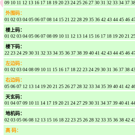
09 10 11 12 13 16 17 18 19 20 23 24 25 26 27 30 31 32 33 34 37 3
外围码：
01 02 03 04 05 06 07 08 14 15 21 22 28 29 35 36 42 43 44 45 46 4
楼上码：
01 02 03 04 05 06 07 08 09 10 11 12 13 14 15 16 17 18 19 20 21 2
楼下码：
22 23 24 29 30 31 32 33 34 35 36 37 38 39 40 41 42 43 44 45 46 4
左边码：
01 02 03 04 08 09 10 11 15 16 17 18 22 23 24 29 30 31 36 37 38 4
右边码：
05 06 07 12 13 14 19 20 21 25 26 27 28 32 33 34 35 39 40 41 42 4
天玄码：
01 04 07 09 10 11 14 17 19 20 21 24 27 29 30 31 34 37 39 40 41 4
地机码：
02 03 05 06 08 12 13 15 16 18 22 23 25 26 28 32 33 35 36 38 42 4
高 码：